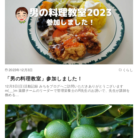
2023年12月3日
くらし
「男の料理教室」参加しました！
12月3日(日)活動記録 みちをブログへご訪問いただきありがとうございます
m(__)m 薬膳チームのリーダーで管理栄養士のR先生のお誘いで、先生が講師を
務める…