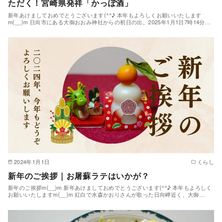
ただく！宮崎県発祥「かっぽ酒」
新年あけましておめでとうございます(^^♪ 本年もよろしくお願いいたします
m(__)m 日向市にある大御おおみ神社からの初日の出。2025年1月1日7時14分…
2024年1月1日
くらし
新年のご挨拶｜お屠蘇ラテはいかが？
新年のご挨拶m(__)m 新年あけましておめでとうございます(^^♪ 本年もよろしく
お願いいたしますm(__)m 紅白で水森かおりさんが歌った日向岬近く、大御…