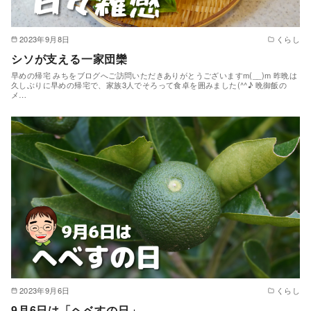
2023年9月8日
くらし
シソが支える一家団欒
早めの帰宅 みちをブログへご訪問いただきありがとうございますm(__)m 昨晩は
久しぶりに早めの帰宅で、家族3人でそろって食卓を囲みました(^^♪ 晩御飯の
メ…
2023年9月6日
くらし
9月6日は「ヘベすの日」