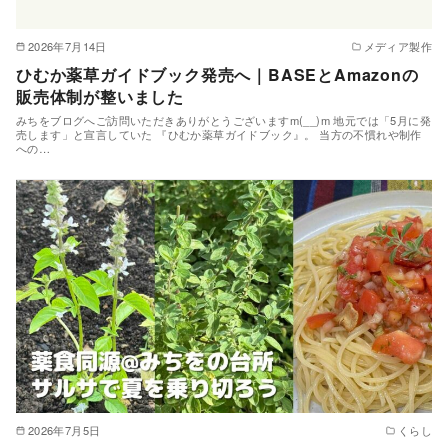
2026年7月14日
メディア製作
ひむか薬草ガイドブック発売へ｜BASEとAmazonの
販売体制が整いました
みちをブログへご訪問いただきありがとうございますm(__)m 地元では「5月に発
売します」と宣言していた 『ひむか薬草ガイドブック』。 当方の不慣れや制作
への…
2026年7月5日
くらし