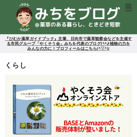
コ
ン
テ
ン
ツ
『ひむか薬草ガイドブック』主筆、日向市で薬草観察会などを主催す
る市民グループ「やくそう会」みちを代表のブログ(^^♪植物の力を
へ
みんなの力に！プロフィールはこちら(^▽^)/
移
動
くらし