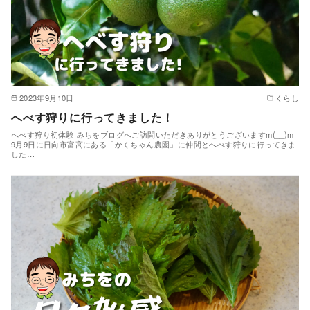
2023年9月10日
くらし
へべす狩りに行ってきました！
へべす狩り初体験 みちをブログへご訪問いただきありがとうございますm(__)m
9月9日に日向市富高にある「かくちゃん農園」に仲間とへべす狩りに行ってきま
した…