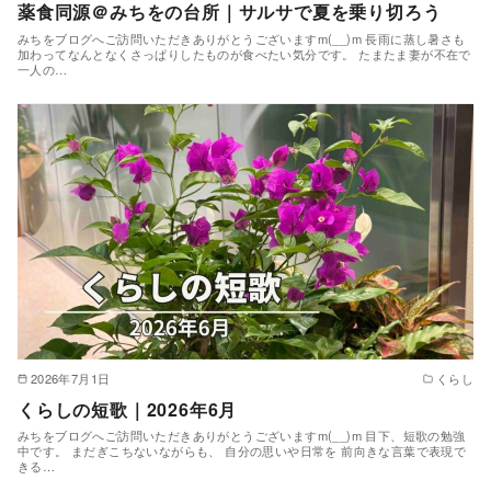
薬食同源＠みちをの台所｜サルサで夏を乗り切ろう
みちをブログへご訪問いただきありがとうございますm(__)m 長雨に蒸し暑さも
加わってなんとなくさっぱりしたものが食べたい気分です。 たまたま妻が不在で
一人の…
2026年7月1日
くらし
くらしの短歌｜2026年6月
みちをブログへご訪問いただきありがとうございますm(__)m 目下、短歌の勉強
中です。 まだぎこちないながらも、 自分の思いや日常を 前向きな言葉で表現で
きる…