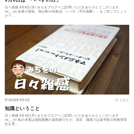
日々雑感 9月6日(水) みちをブログへご訪問いただきありがとうございます
m(__)m 読者の皆様、我が町の特産品「へべす（平兵衛酢）」をご存じでしょう
か？ …
2023年9月5日
くらし
知識ということ
日々雑感 9月4日(月) みちをブログへご訪問いただきありがとうございます
m(__)m 私の本業は病院勤務の薬剤師ですが、現在、職場では薬学部の実務実習
生を受…