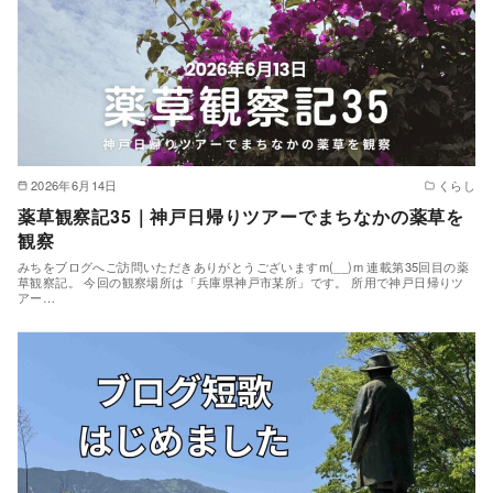
2026年6月14日
くらし
薬草観察記35｜神戸日帰りツアーでまちなかの薬草を
観察
みちをブログへご訪問いただきありがとうございますm(__)m 連載第35回目の薬
草観察記。 今回の観察場所は「兵庫県神戸市某所」です。 所用で神戸日帰りツ
アー…