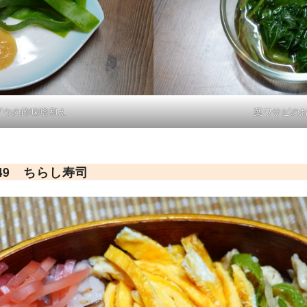
ゾウの酢味噌和え
葉ワサビの
49
ちらし寿司