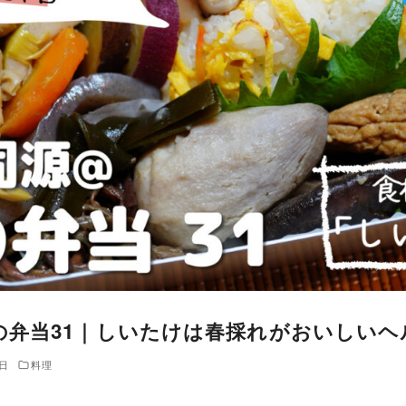
弁当31｜しいたけは春採れがおいしいヘル
7日
料理