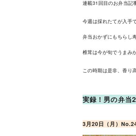
連載31回目のお弁当記
今週は採れたてが入手
弁当おかずにもちらし
椎茸は今が旬でうまみ
この時期は是非、香り
実録！男の弁当202
3月20日（月）No.
2