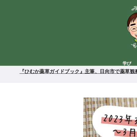
コ
ン
テ
ン
ツ
へ
移
動
学び
『ひむか薬草ガイドブック』主筆、日向市で薬草観察