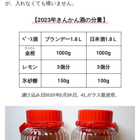
が、入れなくても構いません。
【2023年きんかん酒の分量】
ﾍﾞｰｽ酒
ブランデー1.8Ｌ
日本酒1.8Ｌ
きんかん
1000g
1000g
金柑
レモン
3個分
3個分
氷砂糖
150g
100g
漬け込み日2023年2月28日。4Lガラス瓶使用。