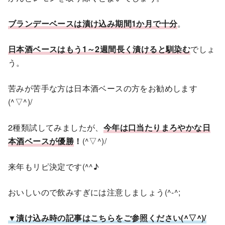
ブランデーベースは漬け込み期間1か月で十分
。
日本酒ベースはもう1～2週間長く漬けると馴染む
でしょ
う。
苦みが苦手な方は日本酒ベースの方をお勧めします
(^▽^)/
2種類試してみましたが、
今年は口当たりまろやかな日
本酒ベースが優勝
！
(^▽^)/
来年もリピ決定です(^^♪
おいしいので飲みすぎには注意しましょう(^-^;
▼漬け込み時の記事はこちらをご参照ください(^▽^)/