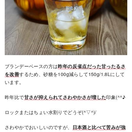
ブランデーベースの方は
昨年の反省点だった甘ったるさ
を改善
するため、砂糖を100g減らして150g/1.8Lにして
います。
昨年比で
甘さが抑えられてさわやかさが増した
印象(^^♪
ロックまたはちょい水割りでどうぞ(^▽^)/
さわやかでおいしいのですが、
日本酒と比べて苦みが強