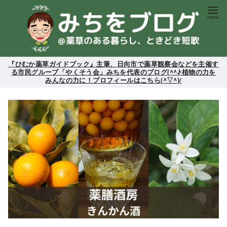
コ
ン
テ
ン
ツ
『ひむか薬草ガイドブック』主筆、日向市で薬草観察会などを主催す
る市民グループ「やくそう会」みちを代表のブログ(^^♪植物の力を
へ
みんなの力に！プロフィールはこちら(^▽^)/
移
動