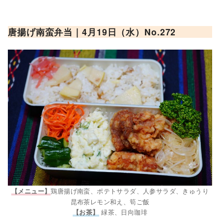
唐揚げ南蛮
弁当｜4月19日（水）No.2
72
鶏唐揚げ南蛮、ポテトサラダ、人参サラダ、きゅうり
【メニュー】
昆布茶レモン和え、筍ご飯
緑茶、日向珈琲
【お茶】