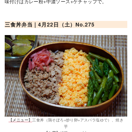
味付けはカレー粉+中濃ソース+ケチャップで。
三食丼
弁当｜4月22日（土）No.2
75
三食丼（鶏そぼろ+炒り卵+アスパラ塩ゆで）、焼き
【メニュー】
芋