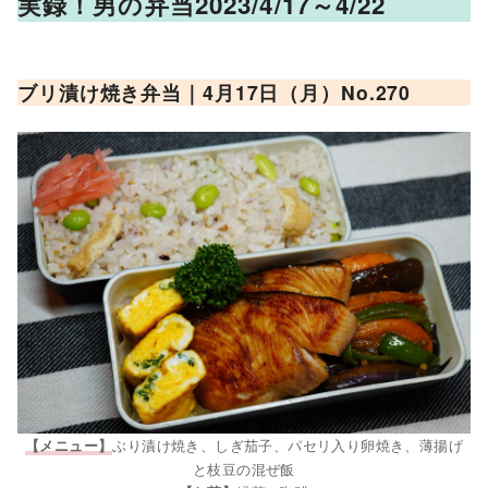
実録！男の弁当2023/4/17～4/22
ブリ漬け焼き
弁当｜4月17日（月）No.2
70
ぶり漬け焼き、しぎ茄子、パセリ入り卵焼き、薄揚げ
【メニュー】
と枝豆の混ぜ飯