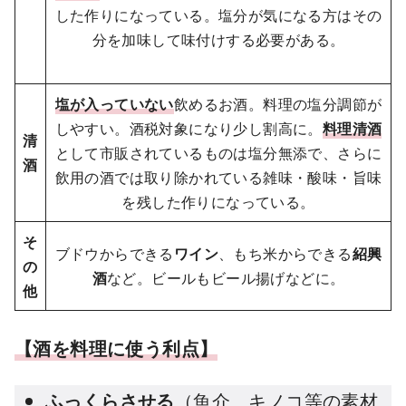
した作りになっている。塩分が気になる方はその
分を加味して味付けする必要がある。
塩が入っていない
飲めるお酒。料理の塩分調節が
しやすい。酒税対象になり少し割高に。
料理清酒
清
として市販されているものは塩分無添で、さらに
酒
飲用の酒では取り除かれている雑味・酸味・旨味
を残した作りになっている。
そ
ブドウからできる
ワイン
、もち米からできる
紹興
の
酒
など。ビールもビール揚げなどに。
他
【酒を料理に使う利点】
ふっくらさせる
（魚介、キノコ等の素材