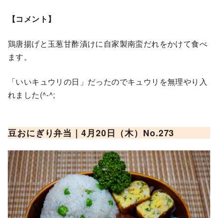
【コメント】
鶏唐揚げと玉葱甘酢漬けに自家製南蛮だれをかけて食べ
ます。
「いいキュウリの日」だったのでキュウリを無理やり入
れました(^-^;
豆おにぎり
弁当｜4月20日（木）No.2
73