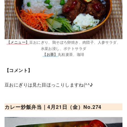
豆おにぎり、鶏そぼろ卵焼き、肉団子、人参サラダ、
【メニュー】
水菜お浸し、ポテトサラダ
丸粒麦茶、珈琲
【お茶】
【コメント】
豆おにぎりは見た目ほっこりしますね(^^♪
カレー炒飯
弁当｜4月21日（金）No.2
74