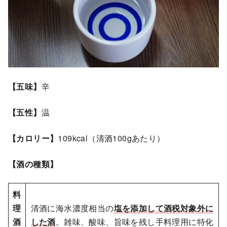
【五味】
辛
【五性】
温
【カロリー】
109kcal（清酒100gあたり）
【酒の種類】
料
理
清酒に海水濃度相当の
塩を添加して酒税対象外に
酒
した酒
。雑味、酸味、旨味を残し手料理用に特化