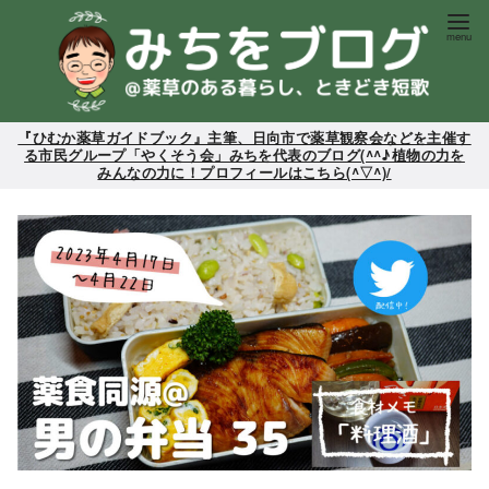
コ
ン
テ
ン
ツ
『ひむか薬草ガイドブック』主筆、日向市で薬草観察会などを主催す
る市民グループ「やくそう会」みちを代表のブログ(^^♪植物の力を
へ
みんなの力に！プロフィールはこちら(^▽^)/
移
動