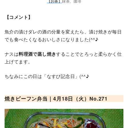
緑茶、珈琲
【お茶】
【コメント】
魚介の漬けダレの酒の分量を変えたら、漬け焼きが毎日
でも食べたくなるおいしさになりました(^^♪
ナスは
料理酒で蒸し焼き
することでとろっと柔らかく仕
上げてます。
ちなみにこの日は「なすび記念日」(^^♪
焼きビーフン
弁当｜4月18日（火）No.271