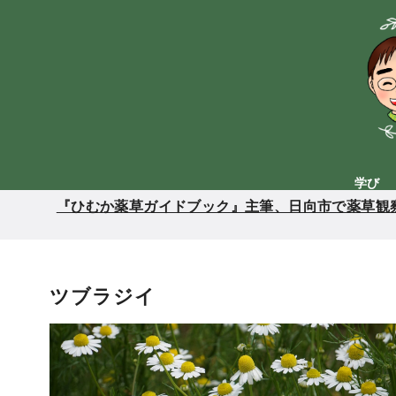
コ
ン
テ
ン
ツ
へ
移
動
学び
『ひむか薬草ガイドブック』主筆、日向市で薬草観察
ツブラジイ