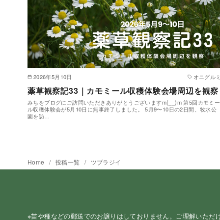
2026年5月10日
オニグル
薬草観察記33｜カモミール収穫体験会場周辺を観察
みちをブログにご訪問いただきありがとうございますm(__)m 第5回カモミ
ル収穫体験会が5月10日に無事終了しました。 5月9〜10日の2日間、牧水公
園を訪…
Home
投稿一覧
ツブラジイ
※苗や種などの郵送でのお譲りはしておりません。ご理解いただ