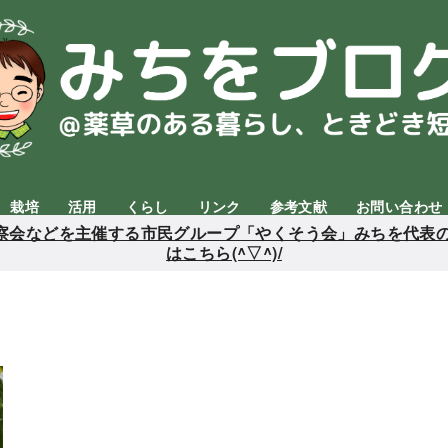
栽培
活用
くらし
リンク
参考文献
お問い合わせ
会などを主催する市民グループ「やくそう会」みちを代表の
はこちら(^▽^)/