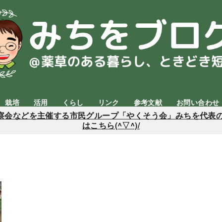
栽培
活用
くらし
リンク
参考文献
お問い合わせ
会などを主催する市民グループ「やくそう会」みちを代表の
はこちら(^▽^)/