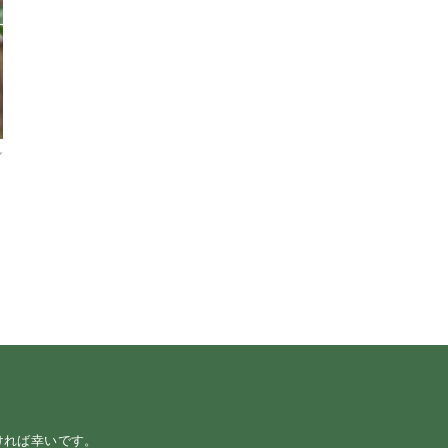
ビ
！
る
ければ幸いです。