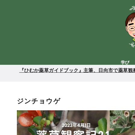
コ
ン
テ
ン
ツ
へ
移
動
学び
『ひむか薬草ガイドブック』主筆、日向市で薬草観察
ジンチョウゲ