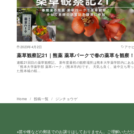
2023年4月2日
アケ
薬草観察記21｜熊薬 薬草パークで春の薬草を観察
連載21回目の薬草観察記。 新年度最初の観察場所は熊本大学薬学部内にあ
「熊本大学薬学部 薬草パーク」(熊本市内)です。 天気も良く、途中立ち寄っ
た熊本城の桜…
Home
投稿一覧
ジンチョウゲ
※苗や種などの郵送でのお譲りはしておりません。ご理解いただ