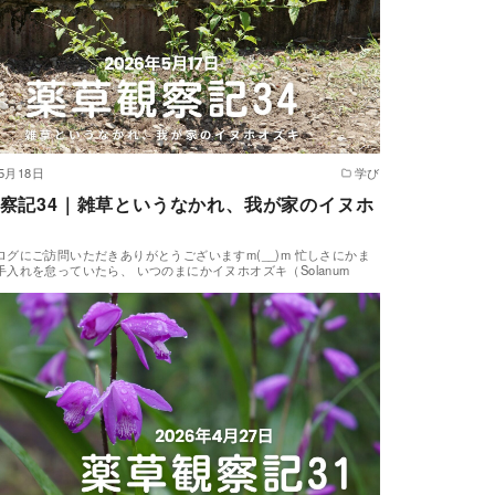
年5月18日
学び
察記34｜雑草というなかれ、我が家のイヌホ
ログにご訪問いただきありがとうございますm(__)m 忙しさにかま
手入れを怠っていたら、 いつのまにかイヌホオズキ（Solanum