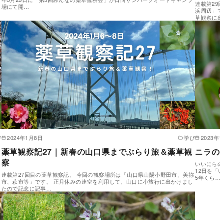
連載第2
場にて開…
浜周辺」
草観察に
び
2024年1月8日
学び
2023年
薬草観察記27｜新春の山口県までぶらり旅＆薬草観
ニラの
察
。
いいにら
12日を
連載第27回目の薬草観察記。 今回の観察場所は「山口県山陽小野田市、美祢
5年くら
市、萩市等」です。 正月休みの連空を利用して、山口に小旅行に出かけまし
たので記念に記事…