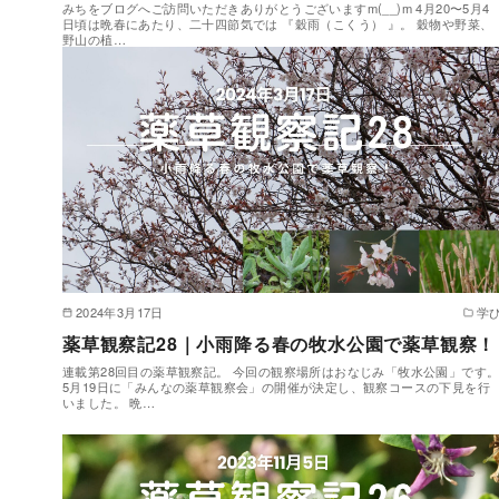
みちをブログへご訪問いただきありがとうございますm(__)m 4月20〜5月4
日頃は晩春にあたり、二十四節気では 『穀雨（こくう） 』。 穀物や野菜、
野山の植…
2024年3月17日
学
薬草観察記28｜小雨降る春の牧水公園で薬草観察！
連載第28回目の薬草観察記。 今回の観察場所はおなじみ「牧水公園」です
5月19日に「みんなの薬草観察会」の開催が決定し、観察コースの下見を行
いました。 晩…