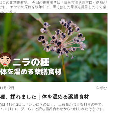
9回目の薬草観察記。 今回の観察場所は「日向市塩見川河口～伊勢が
です。 ヤツデの原稿を執筆中で、黒く熟した果実を撮影したくて薬
出かけま…
11月12日
学び
種、採れました｜体を温める薬膳食材
の日 11月12日は「いいにらの日」。 出荷量が増える11月の中で、
「いい（1）に（2）ら」と読む語呂合わせからつけられたそうです。
…