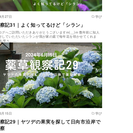
年4月27日
学び
察記31｜よく知ってるけど「シラン」
ログへご訪問いただきありがとうございますm(__)m 数年前に知人
けしていただいたシランが我が家の庭で毎年花を咲かせてくれま
かも年々、…
年6月15日
学び
察記29｜ヤツデの果実を探して日向市沿岸で
察