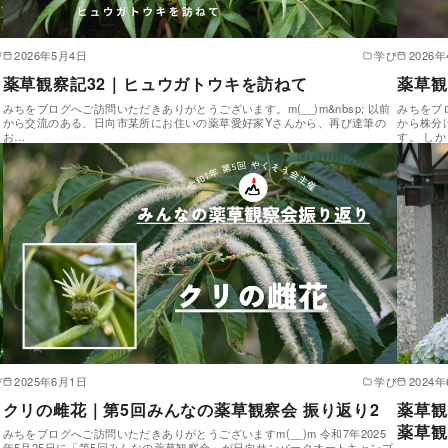
び
2026年5月4日
学び
2026
薬草観察記32｜ヒュウガトウキを訪ねて
薬草観
ー
みちをブログへご訪問いただきありがとうございます。m(__)m&nbsp; 以前
みちをブ
から交流のある、日向市某所にお住いの薬草愛好家Yさんから、再び達筆の
から株分
お…
す。 し
び
2025年6月1日
学び
2024
クリの雌花｜第5回みんなの薬草観察会 振り返り2
薬草観
薬草観
みちをブログへご訪問いただきありがとうございますm(__)m 令和7年2025
年5月25日に「第5回みんなの薬草観察会」が日向サンパークオートキャンプ