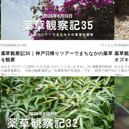
び
2026年6月14日
くらし
2026
薬草観察記35｜神戸日帰りツアーでまちなかの薬草
薬草観
を観察
オズキ
みちをブログへご訪問いただきありがとうございますm(__)m 連載第35回目
みちをブ
の薬草観察記。 今回の観察場所は「兵庫県神戸市某所」です。 所用で神戸日
けて庭の
帰りツアー…
nigru…