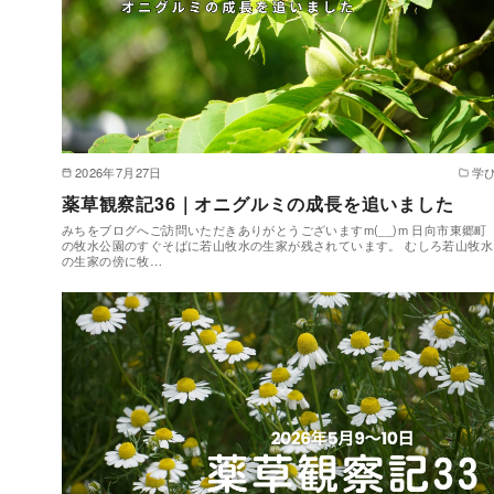
2026年7月27日
学
薬草観察記36｜オニグルミの成長を追いました
みちをブログへご訪問いただきありがとうございますm(__)m 日向市東郷町
の牧水公園のすぐそばに若山牧水の生家が残されています。 むしろ若山牧水
の生家の傍に牧…