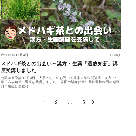
び
2023年11月4日
学び
メドハギ茶との出会い～漢方・生薬「温故知新」講
座受講しました
公開講座受講 11月3日に大学の先生のお誘いで熊本大学公開講座、漢方・生
薬「温故知新」講座を受講しました。 今回の講師は高知県牧野植物園の稲垣
典年先生と国立科…
1
2
…
5