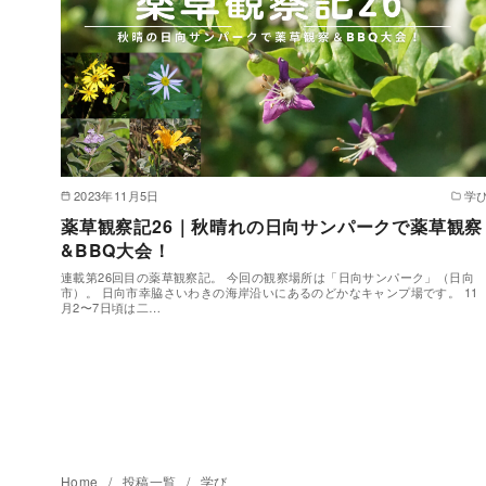
2023年11月5日
学
薬草観察記26｜秋晴れの日向サンパークで薬草観察
&BBQ大会！
連載第26回目の薬草観察記。 今回の観察場所は「日向サンパーク」（日向
市）。 日向市幸脇さいわきの海岸沿いにあるのどかなキャンプ場です。 11
月2〜7日頃は二…
Home
投稿一覧
学び