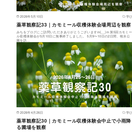
2026年5月10日
学
薬草観察記33｜カモミール収穫体験会場周辺を観察
みちをブログにご訪問いただきありがとうございますm(__)m 第5回カモミ
ル収穫体験会が5月10日に無事終了しました。 5月9〜10日の2日間、牧水公
園を訪…
2026年4月26日
学
薬草観察記30｜カモミール収穫体験会中止で小雨降
る圃場を観察