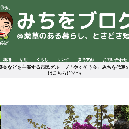
栽培
活用
くらし
リンク
参考文献
お問い合わせ
会などを主催する市民グループ「やくそう会」みちを代表の
はこちら(^▽^)/