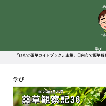
コ
ン
テ
ン
ツ
へ
移
動
学び
『ひむか薬草ガイドブック』主筆、日向市で薬草観察
学び