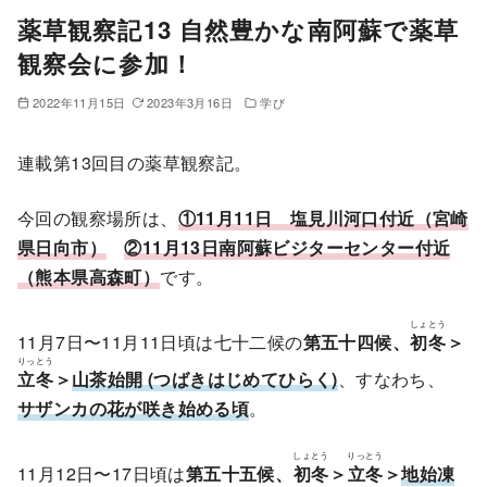
薬草観察記13 自然豊かな南阿蘇で薬草
観察会に参加！
2022年11月15日
2023年3月16日
学び
連載第13回目の薬草観察記。
今回の観察場所は、
①11月11日 塩見川河口付近（宮崎
県日向市）
②11月13日南阿蘇ビジターセンター付近
（熊本県高森町）
です。
しょとう
11月7日〜11月11日頃は七十二候の
第五十四候、
初冬
＞
りっとう
立冬
＞
山茶始開 (つばきはじめてひらく)
、すなわち、
サザンカの花が咲き始める頃
。
しょとう
りっとう
11月12日〜17日頃は
第五十五候、
初冬
＞
立冬
＞
地始凍