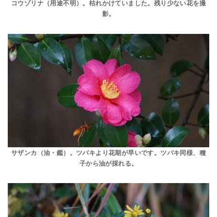
コウゾリナ（用途不明）。枯れかけていました。残り少ない花を撮
影。
サザンカ（油・鑑）。ツバキより花期が早いです。ツバキ同様、種
子から油が採れる。