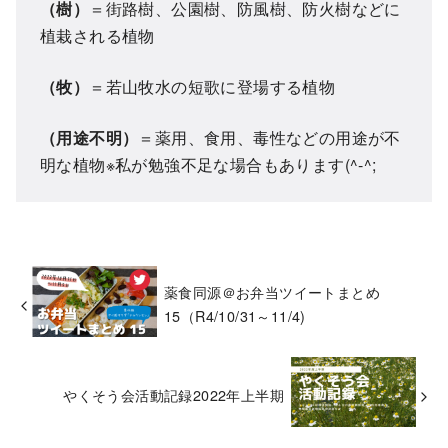
（樹）
＝街路樹、公園樹、防風樹、防火樹などに
植栽される植物
（牧）
＝若山牧水の短歌に登場する植物
（用途不明）
＝薬用、食用、毒性などの用途が不
明な植物※私が勉強不足な場合もあります(^-^;
薬食同源＠お弁当ツイートまとめ
15（R4/10/31～11/4)
やくそう会活動記録2022年上半期