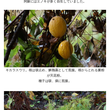
阿蘇にはエノキが多く自生していました。
キカラスウリ。根は咳止め、解熱薬として煎服。根からとれる澱粉
が天花粉。
種子は咳、痰に煎服。