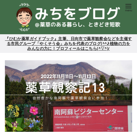
コ
ン
テ
ン
ツ
『ひむか薬草ガイドブック』主筆、日向市で薬草観察会などを主催す
る市民グループ「やくそう会」みちを代表のブログ(^^♪植物の力を
へ
みんなの力に！プロフィールはこちら(^▽^)/
移
動