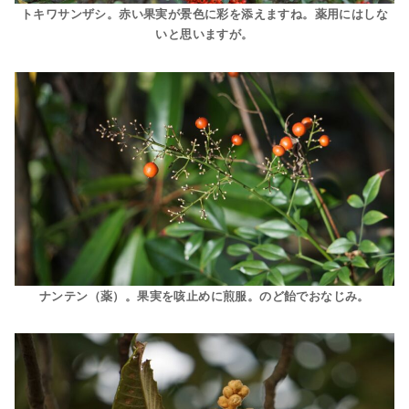
トキワサンザシ。赤い果実が景色に彩を添えますね。薬用にはしな
いと思いますが。
ナンテン（薬）。果実を咳止めに煎服。のど飴でおなじみ。