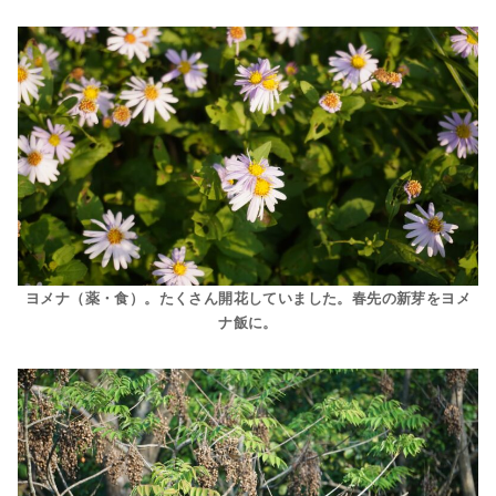
ヨメナ（薬・食）。たくさん開花していました。春先の新芽をヨメ
ナ飯に。