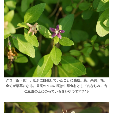
クコ（薬・食）。近所に自生していたことに感動。葉、果実、根、
全てが薬草になる。果実のクコの実は中華食材としておなじみ。杏
仁豆腐の上にのっている赤いやつです(^^♪