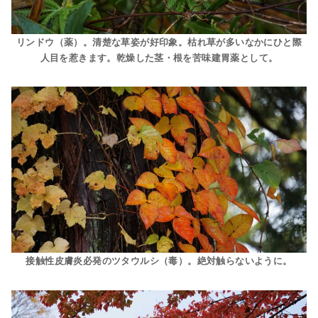
リンドウ（薬）。清楚な草姿が好印象。枯れ草が多いなかにひと際
人目を惹きます。乾燥した茎・根を苦味建胃薬として。
接触性皮膚炎必発のツタウルシ（毒）。絶対触らないように。