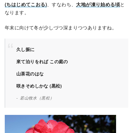
(ちはじめてこおる)
、すなわち、
大地が凍り始める頃
と
なります。
年末に向けて冬が少しづつ深まりつつありますね。
久し振に
來て泊りをれば この庭の
山茶花のはな
咲きそめしかな (黒松)
若山牧水（黒松）