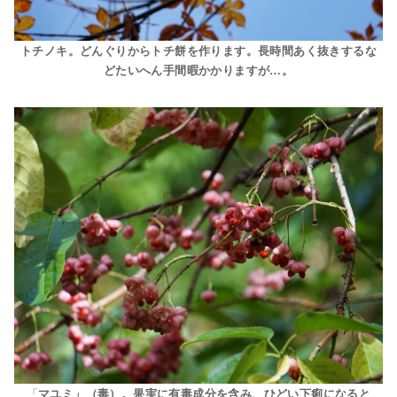
トチノキ。どんぐりからトチ餅を作ります。長時間あく抜きするな
どたいへん手間暇かかりますが…。
「
マユミ」（毒）。果実に有毒成分を含み、ひどい下痢になると