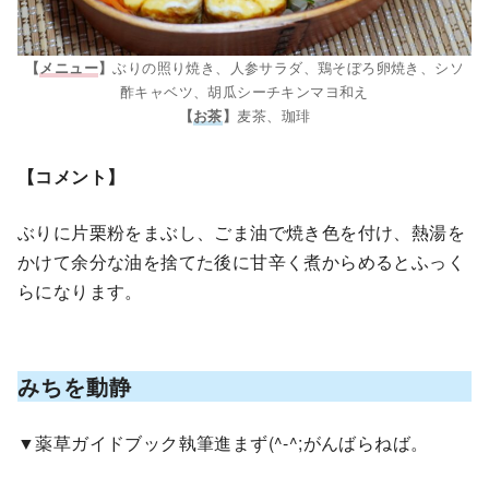
ぶりの照り焼き、人参サラダ、鶏そぼろ卵焼き、シソ
【
メニュー
】
酢キャベツ、胡瓜シーチキンマヨ和え
麦茶、珈琲
【
お茶
】
【コメント】
ぶりに片栗粉をまぶし、ごま油で焼き色を付け、熱湯を
かけて余分な油を捨てた後に甘辛く煮からめるとふっく
らになります。
みちを動静
▼薬草ガイドブック執筆進まず(^-^;がんばらねば。