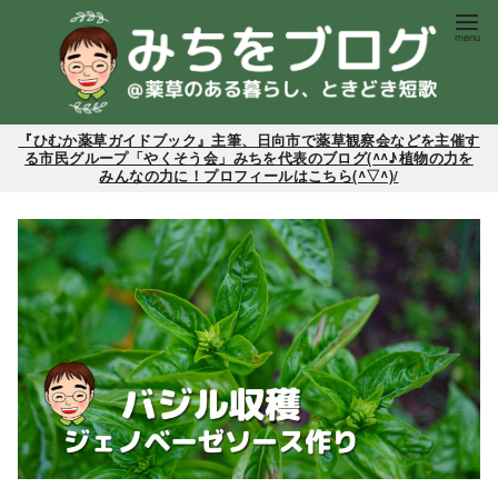
コ
ン
テ
ン
ツ
『ひむか薬草ガイドブック』主筆、日向市で薬草観察会などを主催す
る市民グループ「やくそう会」みちを代表のブログ(^^♪植物の力を
へ
みんなの力に！プロフィールはこちら(^▽^)/
移
動