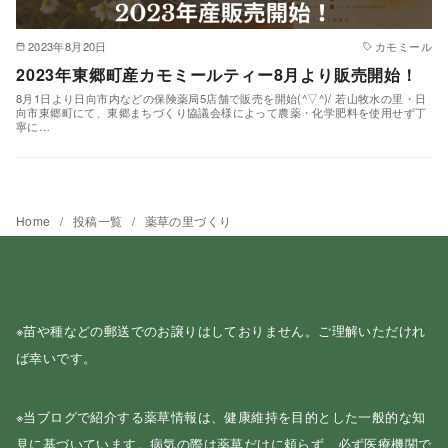
2023年8月20日
カモミール
2023年東郷町産カモミールティー8月より販売開始！
8月1日より日向市内などの保険薬局5店舗で販売を開始(^▽^)/ 若山牧水の里・日
向市東郷町にて、東郷まちづくり協議会様によって農薬・化学肥料を使用せず丁
寧に…
Home
投稿一覧
薬草の里づくり
※苗や種などの郵送でのお譲りはしておりません。ご理解いただけれ
ば幸いです。
※当ブログで紹介する薬草情報は、健康維持を目的とした一般的な知
見に基づいています。病気の際は薬草だけに頼らず、必ず医療機関で