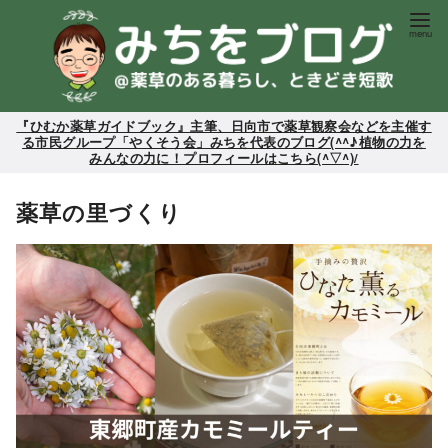
コ
ン
テ
ン
ツ
『ひむか薬草ガイドブック』主筆、日向市で薬草観察会などを主催す
る市民グループ「やくそう会」みちを代表のブログ(^^♪植物の力を
へ
みんなの力に！プロフィールはこちら(^▽^)/
移
動
薬草の里づくり