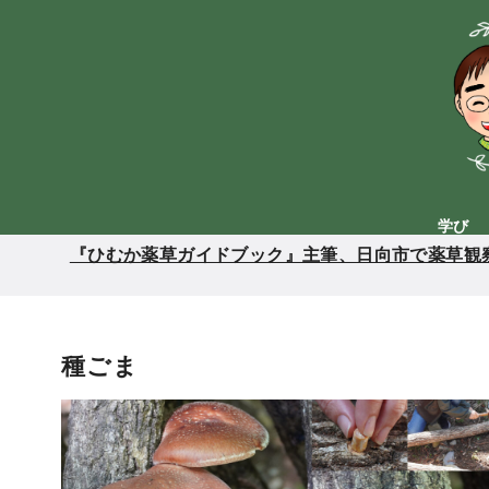
コ
ン
テ
ン
ツ
へ
移
動
学び
『ひむか薬草ガイドブック』主筆、日向市で薬草観察
種ごま