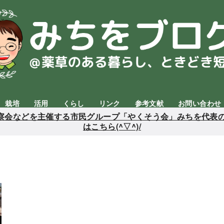
栽培
活用
くらし
リンク
参考文献
お問い合わせ
会などを主催する市民グループ「やくそう会」みちを代表の
はこちら(^▽^)/