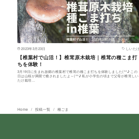
2023年3月23日
しいた
【椎葉村で山活！】椎茸原木栽培｜椎茸の種こま打
ちを体験！
3月19日に生まれ故郷の椎葉村で椎茸の種こま打ちを体験しました(^^♪ この
日は山桜が満開で癒されましたよ～(^^♪ 私が小学生の頃まで父母が椎茸しい
たけ栽培…
Home
投稿一覧
種ごま