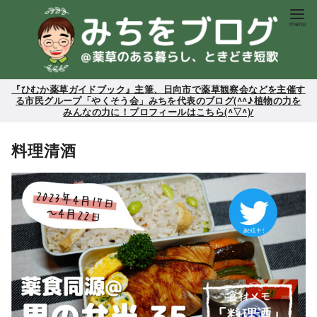
コ
ン
テ
ン
ツ
『ひむか薬草ガイドブック』主筆、日向市で薬草観察会などを主催す
る市民グループ「やくそう会」みちを代表のブログ(^^♪植物の力を
へ
みんなの力に！プロフィールはこちら(^▽^)/
移
動
料理清酒