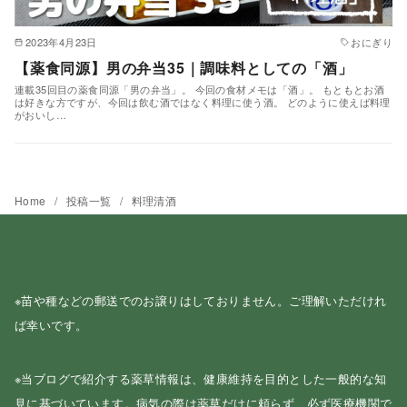
2023年4月23日
おにぎり
【薬食同源】男の弁当35｜調味料としての「酒」
連載35回目の薬食同源「男の弁当」。 今回の食材メモは「酒」。 もともとお酒
は好きな方ですが、今回は飲む酒ではなく料理に使う酒。 どのように使えば料理
がおいし…
Home
投稿一覧
料理清酒
※苗や種などの郵送でのお譲りはしておりません。ご理解いただけれ
ば幸いです。
※当ブログで紹介する薬草情報は、健康維持を目的とした一般的な知
見に基づいています。病気の際は薬草だけに頼らず、必ず医療機関で