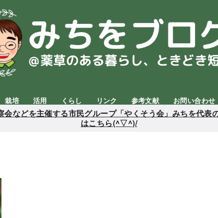
栽培
活用
くらし
リンク
参考文献
お問い合わせ
会などを主催する市民グループ「やくそう会」みちを代表の
はこちら(^▽^)/