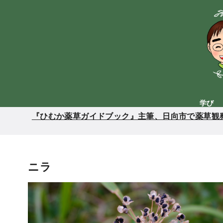
コ
ン
テ
ン
ツ
へ
移
動
学び
『ひむか薬草ガイドブック』主筆、日向市で薬草観察
ニラ