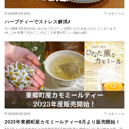
2023年9月20日
カモミール
ハーブティーでストレス解消♪
日々雑感 9月20日(水) みちをブログへご訪問いただきありがとうございます
m(__)m 私事ですがここのところ本業が忙しい(&gt;ω&lt…
2023年8月20日
カモミール
2023年東郷町産カモミールティー8月より販売開始！
8月1日より日向市内などの保険薬局5店舗で販売を開始(^▽^)/ 若山牧水の里・日