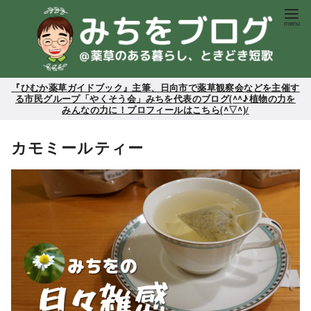
コ
ン
テ
ン
ツ
『ひむか薬草ガイドブック』主筆、日向市で薬草観察会などを主催す
る市民グループ「やくそう会」みちを代表のブログ(^^♪植物の力を
へ
みんなの力に！プロフィールはこちら(^▽^)/
移
動
カモミールティー