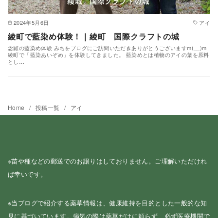
2024年5月6日
アイ
綾町で藍染め体験！｜綾町 国際クラフトの城
念願の藍染め体験 みちをブログにご訪問いただきありがとうございますm(__)m
綾町で「藍染あいぞめ」を体験してきました。 藍染めとは植物のアイの葉を原料
とし…
Home
投稿一覧
アイ
※苗や種などの郵送でのお譲りはしておりません。ご理解いただけれ
ば幸いです。
※当ブログで紹介する薬草情報は、健康維持を目的とした一般的な知
見に基づいています。病気の際は薬草だけに頼らず、必ず医療機関で