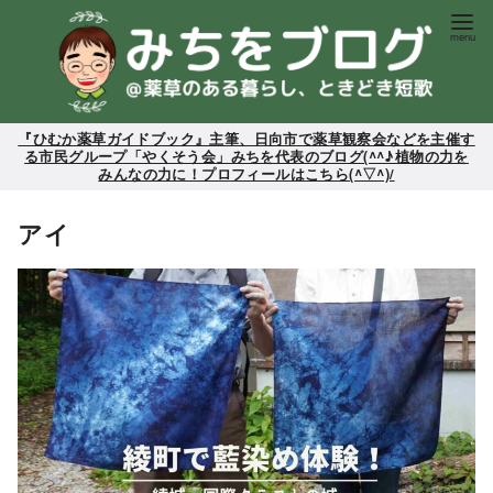
コ
ン
テ
ン
ツ
『ひむか薬草ガイドブック』主筆、日向市で薬草観察会などを主催す
る市民グループ「やくそう会」みちを代表のブログ(^^♪植物の力を
へ
みんなの力に！プロフィールはこちら(^▽^)/
移
動
アイ