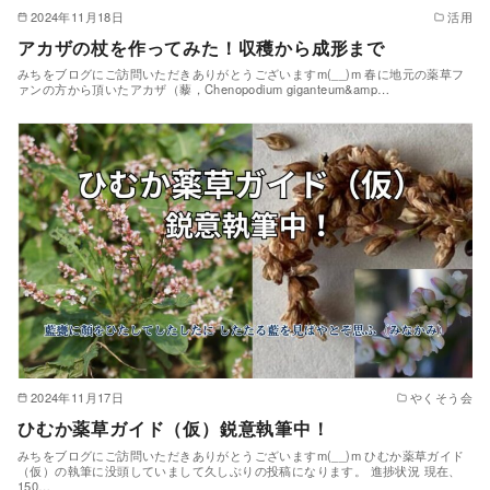
2024年11月18日
活用
アカザの杖を作ってみた！収穫から成形まで
みちをブログにご訪問いただきありがとうございますm(__)m 春に地元の薬草フ
ァンの方から頂いたアカザ（藜，Chenopodium giganteum&amp…
2024年11月17日
やくそう会
ひむか薬草ガイド（仮）鋭意執筆中！
みちをブログにご訪問いただきありがとうございますm(__)m ひむか薬草ガイド
（仮）の執筆に没頭していまして久しぶりの投稿になります。 進捗状況 現在、
150…