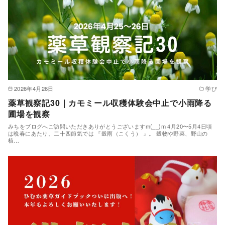
2026年4月26日
学び
薬草観察記30｜カモミール収穫体験会中止で小雨降る
圃場を観察
みちをブログへご訪問いただきありがとうございますm(__)m 4月20〜5月4日頃
は晩春にあたり、二十四節気では 『穀雨（こくう） 』。 穀物や野菜、野山の
植…