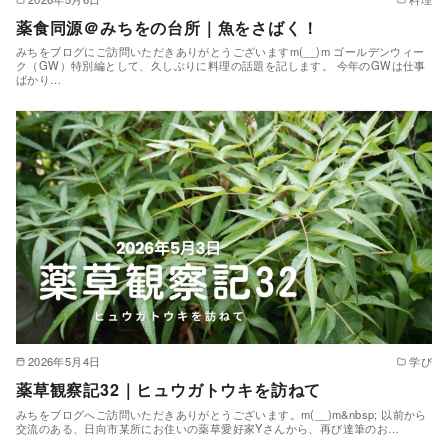
薬食同源＠みちをの台所｜魚をさばく！
みちをブログにご訪問いただきありがとうございますm(__)m ゴールデンウィー
ク（GW）特別編として、久しぶりに料理の話題を記します。 今年のGWは仕事
ばかり…
2026年5月4日
学び
薬草観察記32｜ヒュウガトウキを訪ねて
みちをブログへご訪問いただきありがとうございます。m(__)m&nbsp; 以前から
交流のある、日向市某所にお住いの薬草愛好家Yさんから、再び達筆のお…