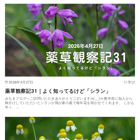
2026年4月27日
学び
薬草観察記31｜よく知ってるけど「シラン」
みちをブログへご訪問いただきありがとうございますm(__)m 数年前に知人から
株分けしていただいたシランが我が家の庭で毎年花を咲かせてくれます。 しかも
年々、…