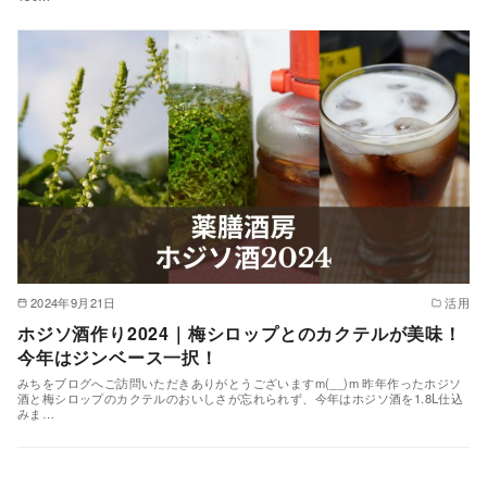
2024年9月21日
活用
ホジソ酒作り2024｜梅シロップとのカクテルが美味！
今年はジンベース一択！
みちをブログへご訪問いただきありがとうございますm(__)m 昨年作ったホジソ
酒と梅シロップのカクテルのおいしさが忘れられず、今年はホジソ酒を1.8L仕込
みま…