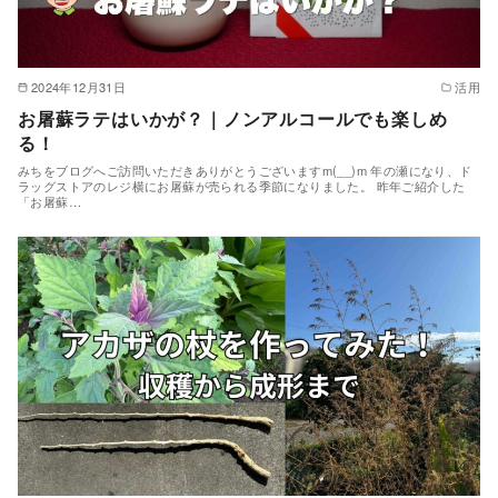
2024年12月31日
活用
お屠蘇ラテはいかが？｜ノンアルコールでも楽しめ
る！
みちをブログへご訪問いただきありがとうございますm(__)m 年の瀬になり、ド
ラッグストアのレジ横にお屠蘇が売られる季節になりました。 昨年ご紹介した
「お屠蘇…