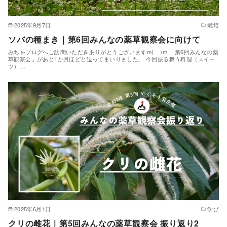
2025年9月7日
栽培
ソバの種まき｜第6回みんなの薬草観察会に向けて
みちをブログへご訪問いただきありがとうございますm(__)m 「第6回みんなの薬
草観察会」があと1か月ほどと迫ってまいりました。 今回振る舞う料理（スイー
ツ）…
2025年6月1日
学び
クリの雌花｜第5回みんなの薬草観察会 振り返り2