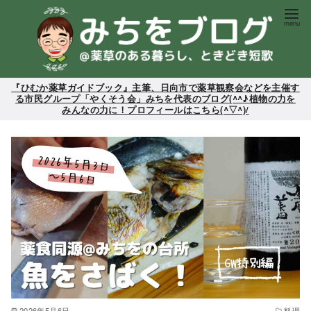
コ
ン
テ
ン
ツ
『ひむか薬草ガイドブック』主筆、日向市で薬草観察会などを主催す
る市民グループ「やくそう会」みちを代表のブログ(^^♪植物の力を
へ
みんなの力に！プロフィールはこちら(^▽^)/
移
動
2026年5月6日
料理