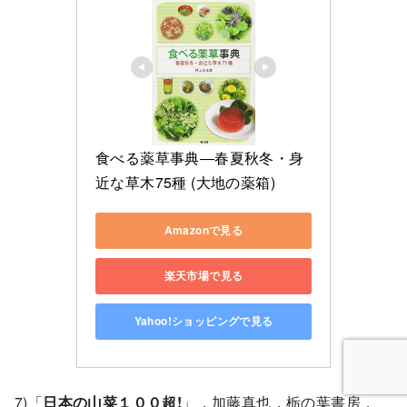
食べる薬草事典―春夏秋冬・身
近な草木75種 (大地の薬箱)
Amazonで見る
楽天市場で見る
Yahoo!ショッピングで見る
7)「
日本の山菜１００超!
」，加藤真也，栃の葉書房，