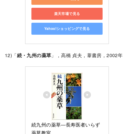
楽天市場で見る
Yahoo!ショッピングで見る
12)「
続・九州の薬草
」，高橋 貞夫，葦書房，2002年
続九州の薬草―長寿医者いらず
薬草教室