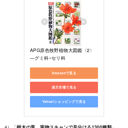
APG原色牧野植物大図鑑〈2〉
―グミ科~セリ科
Amazonで見る
楽天市場で見る
Yahoo!ショッピングで見る
4）「
樹木の葉 実物スキャンで見分ける1300種類
」，