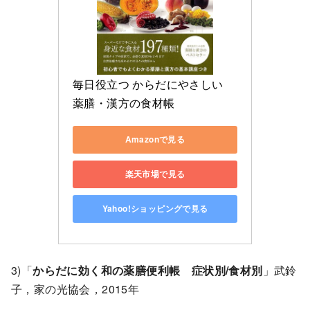
毎日役立つ からだにやさしい 
薬膳・漢方の食材帳
Amazonで見る
楽天市場で見る
Yahoo!ショッピングで見る
3)「
からだに効く和の薬膳便利帳 症状別/食材別
」武鈴
子，家の光協会，2015年