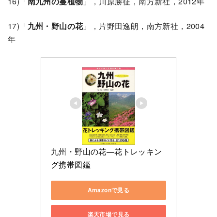
16)「
南九州の蔓植物
」，川原勝征，南方新社，2012年
17)「
九州・野山の花
」，片野田逸朗，南方新社，2004
年
九州・野山の花―花トレッキン
グ携帯図鑑
Amazonで見る
楽天市場で見る