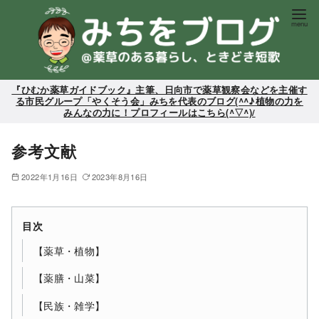
コ
ン
テ
ン
ツ
『ひむか薬草ガイドブック』主筆、日向市で薬草観察会などを主催す
る市民グループ「やくそう会」みちを代表のブログ(^^♪植物の力を
へ
みんなの力に！プロフィールはこちら(^▽^)/
移
動
参考文献
2022年1月16日
2023年8月16日
目次
【薬草・植物】
【薬膳・山菜】
【民族・雑学】