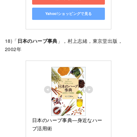
Yahoo!ショッピングで見る
18)「
日本のハーブ事典
」，村上志緒，東京堂出版，
2002年
日本のハーブ事典―身近なハー
ブ活用術